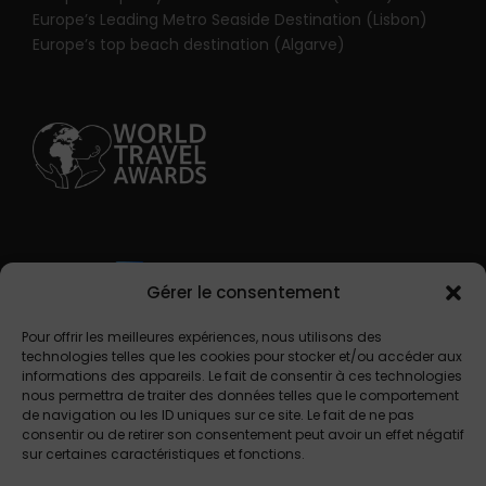
Europe’s Leading Metro Seaside Destination (Lisbon)
Europe’s top beach destination (Algarve)
Gérer le consentement
Pour offrir les meilleures expériences, nous utilisons des
technologies telles que les cookies pour stocker et/ou accéder aux
informations des appareils. Le fait de consentir à ces technologies
nous permettra de traiter des données telles que le comportement
de navigation ou les ID uniques sur ce site. Le fait de ne pas
consentir ou de retirer son consentement peut avoir un effet négatif
sur certaines caractéristiques et fonctions.