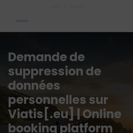
Login
Sign Up
Demande de
suppression de
données
personnelles sur
Viatis[.eu] | Online
booking platform