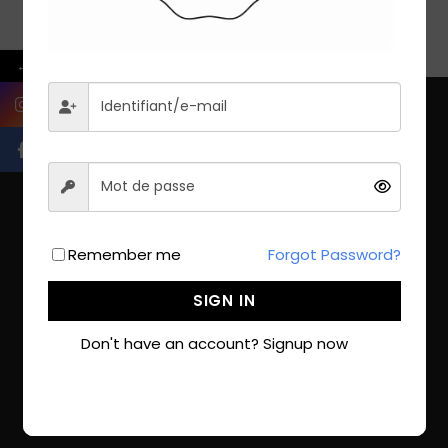
distinguées.
Envoyer
←
Accueil.
À Propos.
Remember me
Forgot Password?
Circuits et Découvertes.
SIGN IN
Exploration de Destinations.
Don't have an account? Signup now
Recherche par activité.
Services de Transport.