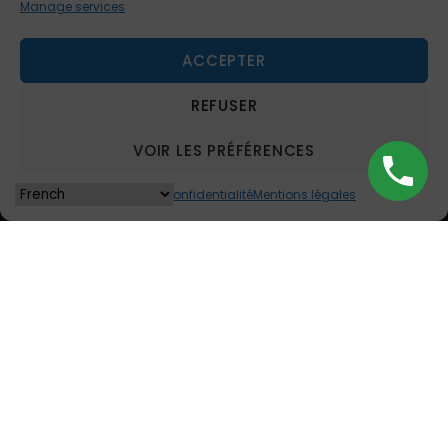
Manage services
CONTACT INFO
ACCEPTER
REFUSER
Address : Av. 29 de Março, Number 127. 1º Esq. Frt. 3885-
517 Esmoriz Portugal
VOIR LES PRÉFÉRENCES
Phone : +351 91.880.21.15 (mobile)
Contact@viatis.eu
Politique de confidentialité
Mentions légales
Licensed by the Portuguese authority:
RNNAT ID: 46/2024
–
RC ID: PT515261696