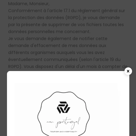
Madame, Monsieur,
Conformément à l'article 17.1 du règlement général sur
la protection des données (RGPD), je vous demande
par la présente de supprimer de vos fichiers toutes les
données personnelles me concernant.
Je vous demande également de notifier cette
demande d'effacement de mes données aux
différents organismes auxquels vous les avez
éventuellement communiquées (selon l'article 19 du
RGPD). Vous disposez d'un délai d'un mois à compter de
la réception de ce courrier pour supprimer toutes mes
données personnelles (selon l'article 12-3 du RGPD).
A défaut d'une réponse de votre part dans les délais
indiqués, ou en cas de réponse incomplète, j'adresserai
une réclamation à la Commission nationale de
l'informatique et des libertés (CNPD).
En attendant que vous me confirmiez la suppression de
mes données personnelles, je vous prie d'agréer,
Madame, Monsieur, l'expression de mes salutations