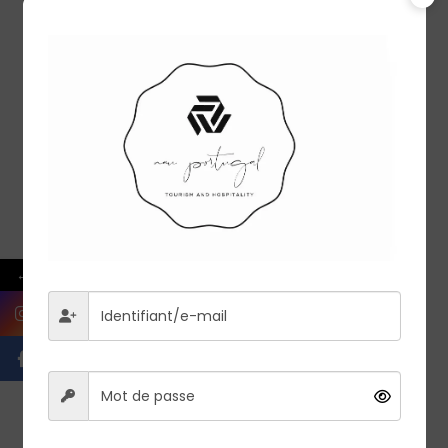
4 tours
VIEW ALL TOURS
←
Porto.