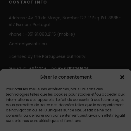
CONTACT INFO
Address : Av. 29 de Março, Number 127. 1º Esq. Frt. 3885-
517 Esmoriz Portugal
Phone : +351 91.880.21.15 (mobile)
Contact@viatis.eu
Licensed by the Portuguese authority:
RNNAT ID: 46/2024
–
RC ID: PT515261696
Gérer le consentement
Pour offrir les meilleures expériences, nous utilisons des
technologies telles que les cookies pour stocker et/ou accéder aux
informations des appareils. Le fait de consentir à ces technologies
nous permettra de traiter des données telles que le comportement
de navigation ou les ID uniques sur ce site. Le fait de ne pas
consentir ou de retirer son consentement peut avoir un effet négatif
sur certaines caractéristiques et fonctions.