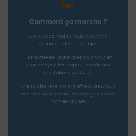
Accéder au formulaire de
Comment ça marche ?
demande de devis sur
Contactez-moi et nous discutons
mesure.
ensemble de votre projet
J’effectue les recherches pour vous et
Après une écoute attentive de vos
vous analyser les propositions de nos
souhaits, nous ferons part une liste de
prestations en détail.
suggestions et un itinéraire à l’avance
pour que vous puissiez apporter les
Une fois les réservations effectuées, vous
modifications si nécessaire avant la
recevez votre carnet de voyage selon la
confirmation de votre réservation.
formule choisie.
CLIQUEZ ICI POUR Y ACCÉDER !